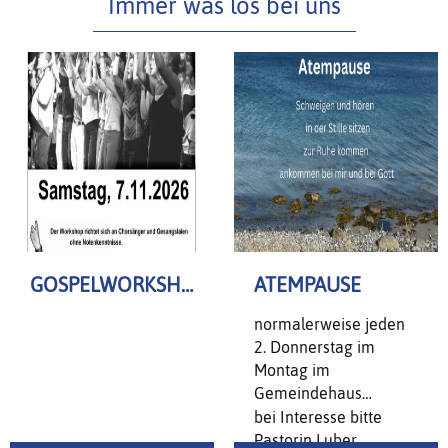
Immer was los bei uns
GOSPELWORKSHOP
ATEMPAUSE
normalerweise jeden
2. Donnerstag im
Montag im
Gemeindehaus
St.Martin
bei Interesse bitte
Pastorin Luber