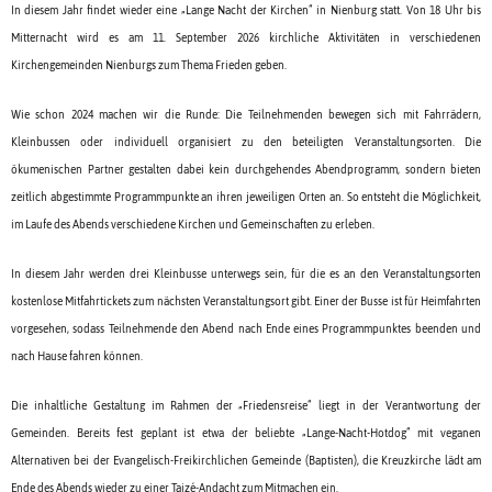
In diesem Jahr findet wieder eine „Lange Nacht der Kirchen“ in Nienburg statt. Von 18 Uhr bis
Mitternacht wird es am 11. September 2026 kirchliche Aktivitäten in verschiedenen
Kirchengemeinden Nienburgs zum Thema Frieden geben.
Wie schon 2024 machen wir die Runde: Die Teilnehmenden bewegen sich mit Fahrrädern,
Kleinbussen oder individuell organisiert zu den beteiligten Veranstaltungsorten. Die
ökumenischen Partner gestalten dabei kein durchgehendes Abendprogramm, sondern bieten
zeitlich abgestimmte Programmpunkte an ihren jeweiligen Orten an. So entsteht die Möglichkeit,
im Laufe des Abends verschiedene Kirchen und Gemeinschaften zu erleben.
In diesem Jahr werden drei Kleinbusse unterwegs sein, für die es an den Veranstaltungsorten
kostenlose Mitfahrtickets zum nächsten Veranstaltungsort gibt. Einer der Busse ist für Heimfahrten
vorgesehen, sodass Teilnehmende den Abend nach Ende eines Programmpunktes beenden und
nach Hause fahren können.
Die inhaltliche Gestaltung im Rahmen der „Friedensreise“ liegt in der Verantwortung der
Gemeinden. Bereits fest geplant ist etwa der beliebte „Lange-Nacht-Hotdog“ mit veganen
Alternativen bei der Evangelisch-Freikirchlichen Gemeinde (Baptisten), die Kreuzkirche lädt am
Ende des Abends wieder zu einer Taizé-Andacht zum Mitmachen ein.