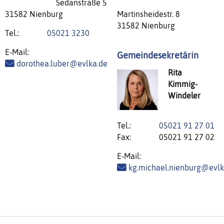
Sedanstraße 5
Martinsheidestr. 8
31582 Nienburg
31582 Nienburg
Tel.:
05021 3230
E-Mail:
Gemeindesekretärin
dorothea.luber@evlka.de
Rita
Kimmig-
Windeler
Tel.:
05021 91 27 01
Fax:
05021 91 27 02
E-Mail:
kg.michael.nienburg@evlk